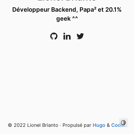
Développeur Backend, Papa² et 20.1%
geek ^^
© 2022 Lionel Brianto · Propulsé par
Hugo
&
Coder
.